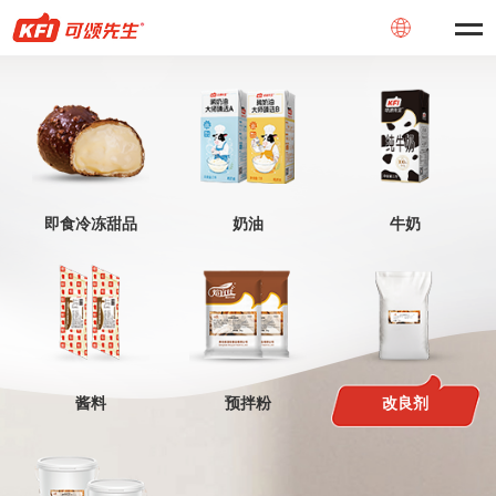
即食冷冻甜品
奶油
牛奶
酱料
预拌粉
改良剂