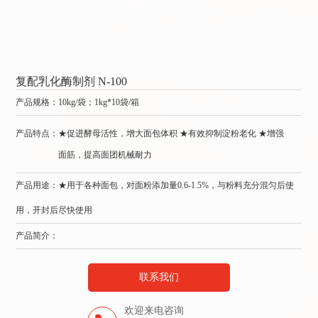
复配乳化酶制剂 N-100
复
产品规格：
10kg/袋；1kg*10袋/箱
产
产品特点：
★促进酵母活性，增大面包体积 ★有效抑制淀粉老化 ★增强
产
面筋，提高面团机械耐力
产品用途：★用于各种面包，对面粉添加量0.6-1.5%，与粉料充分混匀后使
产
用，开封后尽快使用
用
产品简介：
产
联系我们
欢迎来电咨询