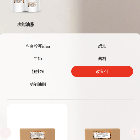
功能油脂
即食冷冻甜品
奶油
牛奶
酱料
预拌粉
改良剂
功能油脂