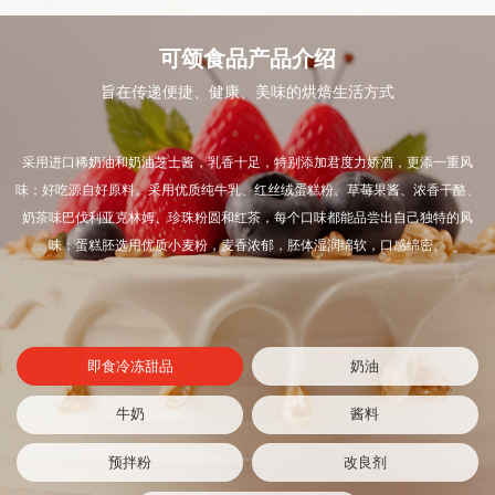
可颂食品产品介绍
旨在传递便捷、健康、美味的烘焙生活方式
采用进口稀奶油和奶油芝士酱，乳香十足，特别添加君度力娇酒，更添一重风
味；好吃源自好原料。采用优质纯牛乳、红丝绒蛋糕粉、草莓果酱、浓香干酪、
奶茶味巴伐利亚克林姆、珍珠粉圆和红茶，每个口味都能品尝出自己独特的风
味；蛋糕胚选用优质小麦粉，麦香浓郁，胚体湿润绵软，口感绵密。
即食冷冻甜品
奶油
牛奶
酱料
预拌粉
改良剂