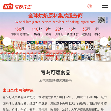
全球烘焙原料集成服务商
Global integrated service provider of baking ingredients
种
种
种
种
种
种
种
188
140
9
22
16
33
1
即食冷冻甜品
奶油
酱料
预拌粉
功能油脂
改良剂
牛奶
青岛可颂食品
全球烘焙原料集成服务商
出口全球 可颂智造
青岛可颂集团有限公司是一家高端奶油生产出口企业，公司成立于2003年，是中
国奶油行业先行者。经过23年发展，集团旗下拥有七大产品板块，包括即食冷冻
甜品、奶油、牛奶、酱料、预拌粉、改良剂、油脂，为客户提供烘焙茶饮、餐