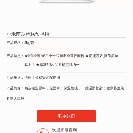
小米南瓜蛋糕预拌粉
戚
产品规格：
5kg/袋
产
产品特点：
★0面粉添加!用小米和南瓜粉替代面粉 ★便捷高效,操作简单
产
易上手 ★精准配比,品质稳定且均一
产品用途：适用于蛋糕等调配使用
产
产品简介：精选稳定原料，无面粉；保湿性强，口感湿润甘甜；健康养生兼
产
具诱人口感
联系我们
欢迎来电咨询