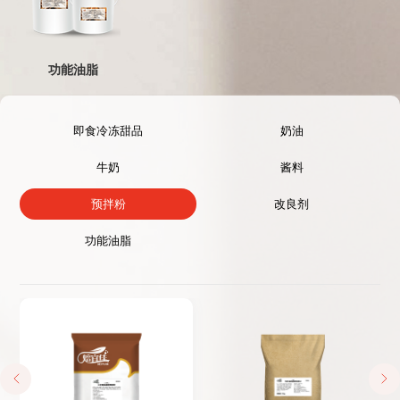
功能油脂
即食冷冻甜品
奶油
牛奶
酱料
预拌粉
改良剂
功能油脂