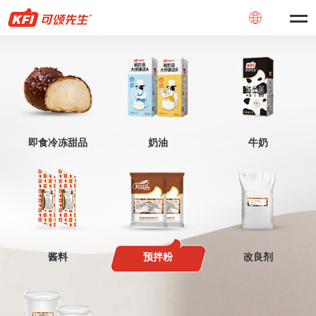
即食冷冻甜品
奶油
牛奶
酱料
预拌粉
改良剂