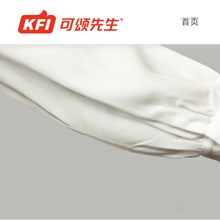
首页
关于我们
产品中心
服务方案
新闻中心
招贤纳士
青岛可颂集团有限公司是一家高端奶油生产出口
经过24年发展，集团旗下拥有七大产品板块，包
为客户提供烘焙、茶饮、餐食、商超、便利店等
新闻正在发生，关注我们的动态。
公司为员工建立了职业发展双通道，鼓励员工结
业，公司成立于2003年，是中国奶油行业先行者。
即食冷冻甜品、奶油、牛奶、酱料、预拌粉、改
费场景的一站式从原料到终端整体解决方案。
自身情况，选择适合自己的职业发展通道，让每
剂、油脂。
员工都能在公司实现自己的职业发展规划。