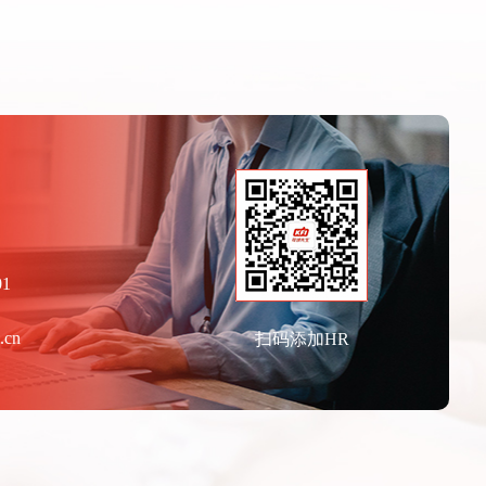
聘
01
.cn
扫码添加HR