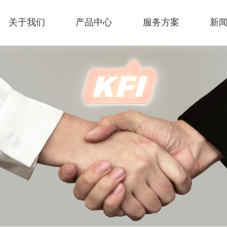
关于我们
产品中心
服务方案
新
可颂集团
即食冷冻甜品
烘焙渠道解决方案
公司新闻
招聘政策
颂之馨
牛奶
饮品渠道解决方案
常见问题
社会招聘
企
括
消
合
进出口
预拌粉
便利店渠道解决方案
良
位
功能油脂