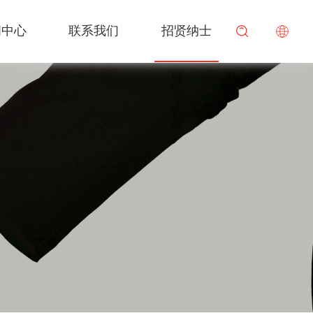
闻中心
联系我们
招贤纳士
可颂食品
奶油
餐食渠道解决方案
行业资讯
校园招聘
搜索
焙宜佳
酱料
商超渠道解决方案
改良剂
米面水产解决方案