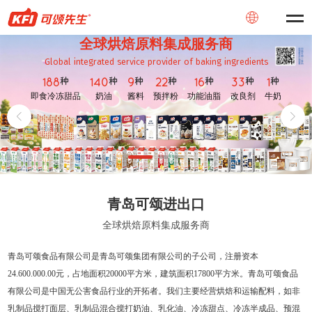
全球烘焙原料集成服务商
Global integrated service provider of baking ingredients
种
种
种
种
种
种
种
188
140
9
22
16
33
1
即食冷冻甜品
奶油
酱料
预拌粉
功能油脂
改良剂
牛奶
青岛可颂进出口
全球烘焙原料集成服务商
青岛可颂食品有限公司是青岛可颂集团有限公司的子公司，注册资本
24.600.000.00元，占地面积20000平方米，建筑面积17800平方米。青岛可颂食品
有限公司是中国无公害食品行业的开拓者。我们主要经营烘焙和运输配料，如非
乳制品搅打面层、乳制品混合搅打奶油、乳化油、冷冻甜点、冷冻半成品、预混