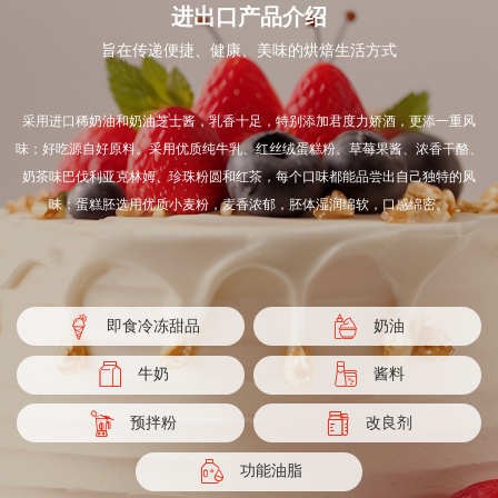
进出口产品介绍
旨在传递便捷、健康、美味的烘焙生活方式
采用进口稀奶油和奶油芝士酱，乳香十足，特别添加君度力娇酒，更添一重风
味；好吃源自好原料。采用优质纯牛乳、红丝绒蛋糕粉、草莓果酱、浓香干酪、
奶茶味巴伐利亚克林姆、珍珠粉圆和红茶，每个口味都能品尝出自己独特的风
味；蛋糕胚选用优质小麦粉，麦香浓郁，胚体湿润绵软，口感绵密。
即食冷冻甜品
奶油
牛奶
酱料
预拌粉
改良剂
功能油脂