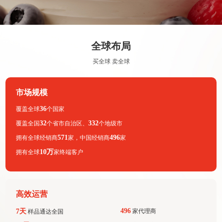
全球布局
买全球 卖全球
市场规模
36
覆盖全球
个国家
32
332
覆盖全国
个省市自治区、
个地级市
571
496
拥有全球经销商
家，中国经销商
家
10万
拥有全球
家终端客户
高效运营
496
7天
家代理商
样品通达全国