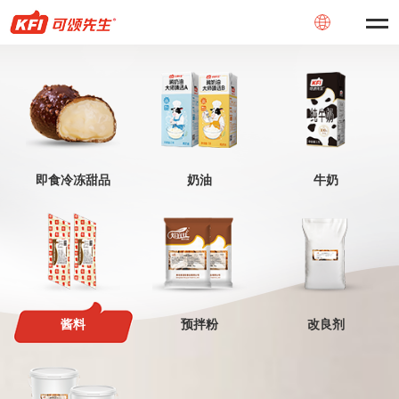
即食冷冻甜品
奶油
牛奶
酱料
预拌粉
改良剂