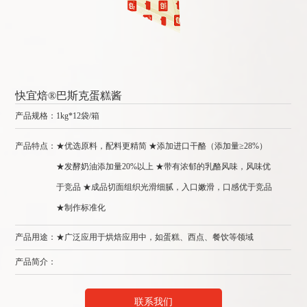
快宜焙®巴斯克蛋糕酱
产品规格：
1kg*12袋/箱
产
产品特点：
★优选原料，配料更精简 ★添加进口干酪（添加量≥28%）
产
★发酵奶油添加量20%以上 ★带有浓郁的乳酪风味，风味优
于竞品 ★成品切面组织光滑细腻，入口嫩滑，口感优于竞品
★制作标准化
产
产品用途：★广泛应用于烘焙应用中，如蛋糕、西点、餐饮等领域
产
产品简介：
联系我们