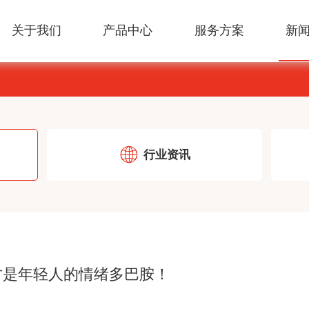
关于我们
产品中心
服务方案
新
可颂集团
即食冷冻甜品
烘焙渠道解决方案
公司新闻
招聘政策
颂之馨
牛奶
饮品渠道解决方案
常见问题
社会招聘
企
括
消
合
进出口
预拌粉
便利店渠道解决方案
良
位
行业资讯
功能油脂
才是年轻人的情绪多巴胺！