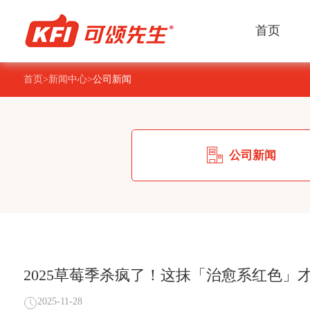
首页
关于我们
产品中心
服务方案
新闻中心
招贤纳士
首页
>
新闻中心
>
公司新闻
青岛可颂集团有限公司是一家高端奶油生产出口
经过24年发展，集团旗下拥有七大产品板块，包
为客户提供烘焙、茶饮、餐食、商超、便利店等
新闻正在发生，关注我们的动态。
公司为员工建立了职业发展双通道，鼓励员工结
业，公司成立于2003年，是中国奶油行业先行者。
即食冷冻甜品、奶油、牛奶、酱料、预拌粉、改
费场景的一站式从原料到终端整体解决方案。
自身情况，选择适合自己的职业发展通道，让每
公司新闻
剂、油脂。
员工都能在公司实现自己的职业发展规划。
2025草莓季杀疯了！这抹「治愈系红色」
2025-11-28