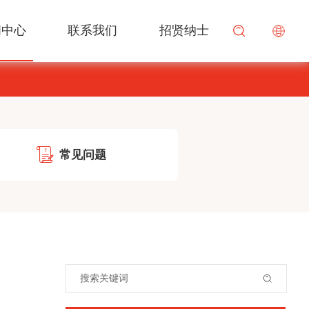
闻中心
联系我们
招贤纳士
可颂食品
奶油
餐食渠道解决方案
行业资讯
校园招聘
搜索
焙宜佳
酱料
商超渠道解决方案
改良剂
米面水产解决方案
常见问题