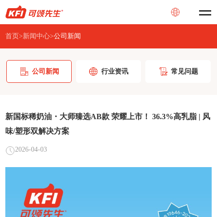
首页
>
新闻中心
>
公司新闻
公司新闻
行业资讯
常见问题
新国标稀奶油・大师臻选AB款 荣耀上市！ 36.3%高乳脂 | 风
味/塑形双解决方案
2026-04-03